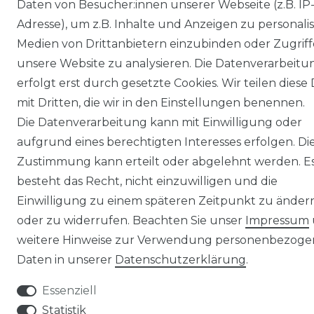
BARRIEREFREIHEIT
Daten von Besucher:innen unserer Webseite (z.B. IP
Adresse), um z.B. Inhalte und Anzeigen zu personalis
WIDERRUFSFORMULAR
Medien von Drittanbietern einzubinden oder Zugriff
unsere Website zu analysieren. Die Datenverarbeitu
UNTERNEHMEN:
erfolgt erst durch gesetzte Cookies. Wir teilen diese
mit Dritten, die wir in den Einstellungen benennen.
ÜBER UNS
Die Datenverarbeitung kann mit Einwilligung oder
aufgrund eines berechtigten Interesses erfolgen. Di
KONTAKT
Zustimmung kann erteilt oder abgelehnt werden. E
besteht das Recht, nicht einzuwilligen und die
BLOG
Einwilligung zu einem späteren Zeitpunkt zu änder
oder zu widerrufen. Beachten Sie unser
Impressum
weitere Hinweise zur Verwendung personenbezoge
Daten in unserer
Daten­schutz­erklärung
.
© Copyright 2026 | Alle Rechte vorbehalten.
Essenziell
Statistik