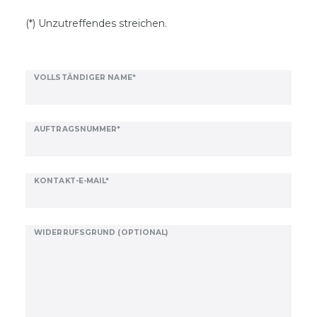
(*) Unzutreffendes streichen.
Ceres::Template.mailFormHoneypotLabel
VOLLSTÄNDIGER NAME*
AUFTRAGSNUMMER*
KONTAKT-E-MAIL*
WIDERRUFSGRUND (OPTIONAL)