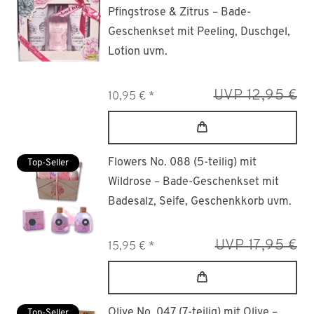
Pfingstrose & Zitrus – Bade-
Geschenkset mit Peeling, Duschgel,
Lotion uvm.
UVP 12,95 €
10,95 € *
Flowers No. 088 (5-teilig) mit
Top-Seller
Wildrose – Bade-Geschenkset mit
Badesalz, Seife, Geschenkkorb uvm.
UVP 17,95 €
15,95 € *
Olive No. 047 (7-teilig) mit Olive –
Top-Seller